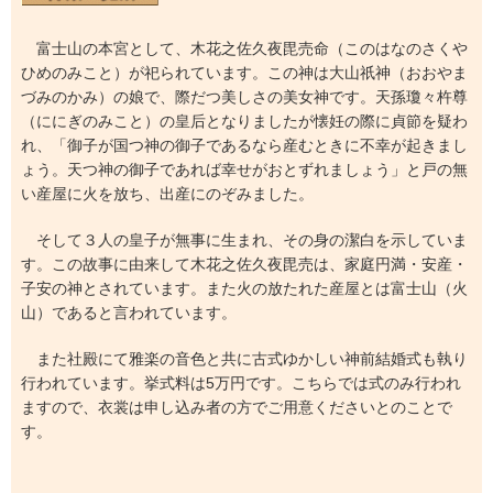
富士山の本宮として、木花之佐久夜毘売命（このはなのさくや
ひめのみこと）が祀られています。この神は大山祇神（おおやま
づみのかみ）の娘で、際だつ美しさの美女神です。天孫瓊々杵尊
（ににぎのみこと）の皇后となりましたが懐妊の際に貞節を疑わ
れ、「御子が国つ神の御子であるなら産むときに不幸が起きまし
ょう。天つ神の御子であれば幸せがおとずれましょう」と戸の無
い産屋に火を放ち、出産にのぞみました。
そして３人の皇子が無事に生まれ、その身の潔白を示していま
す。この故事に由来して木花之佐久夜毘売は、家庭円満・安産・
子安の神とされています。また火の放たれた産屋とは富士山（火
山）であると言われています。
また社殿にて雅楽の音色と共に古式ゆかしい神前結婚式も執り
行われています。挙式料は5万円です。こちらでは式のみ行われ
ますので、衣裳は申し込み者の方でご用意くださいとのことで
す。