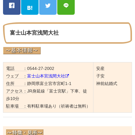
富士山本宮浅間大社
電話 ：
0544-27-2002
安産
ウェブ ：
富士山本宮浅間大社
子安
住所 ：
静岡県富士宮市宮町1-1
神前結婚式
アクセス：
JR身延線「富士宮駅」下車、徒
歩10分
駐車場 ：
有料駐車場あり（祈祷者は無料）