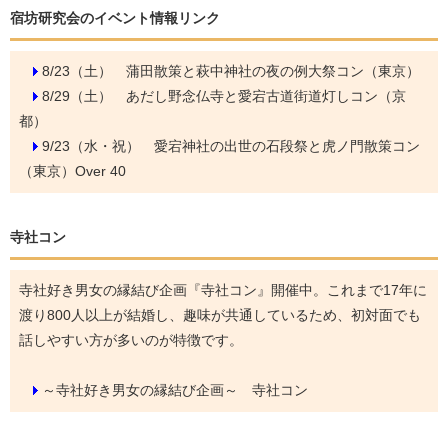
宿坊研究会のイベント情報リンク
8/23（土）
蒲田散策と萩中神社の夜の例大祭コン（東京）
8/29（土）
あだし野念仏寺と愛宕古道街道灯しコン（京
都）
9/23（水・祝）
愛宕神社の出世の石段祭と虎ノ門散策コン
（東京）Over 40
寺社コン
寺社好き男女の縁結び企画『寺社コン』開催中。これまで17年に
渡り800人以上が結婚し、趣味が共通しているため、初対面でも
話しやすい方が多いのが特徴です。
～寺社好き男女の縁結び企画～ 寺社コン