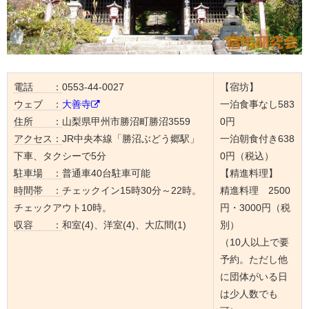
電話 ：
0553-44-0027
【宿坊】
ウェブ ：
大善寺
一泊食事なし583
住所 ：
山梨県甲州市勝沼町勝沼3559
0円
アクセス：
JR中央本線「勝沼ぶどう郷駅」
一泊朝食付き638
下車、タクシーで5分
0円（税込）
駐車場 ：
普通車40台駐車可能
【精進料理】
時間帯 ：
チェックイン15時30分～22時。
精進料理 2500
チェックアウト10時。
円・3000円（税
収容 ：
和室(4)、洋室(4)、大広間(1)
別）
（10人以上で要
予約。ただし他
に団体がいる日
は少人数でも