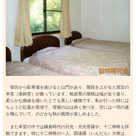
宿坊から駐車場を抜けると山門があり、階段を上がると国宝の
本堂（薬師堂）が建っています。桧皮葺の屋根は端が反り返り、
柔らかな曲線を描いたとても美しい建物です。私が行った時には
ちょうど紅葉が見頃で、背後の山は赤く色づき、空には一羽の鳶
が飛んでいて、のどかな秋の風情が楽しめました。
また本堂の中では鎌倉時代の日光・月光菩薩や、十二神将も拝
観できます。特に十二神将の一人、因達羅（いんだら）大将は、