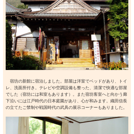
宿坊の新館に宿泊しました。部屋は洋室でベッドがあり、トイ
レ、洗面所付き。テレビや空調設備も整った、清潔で快適な部屋
でした（宿坊には和室もあります）。また宿坊客室へと向かう廊
下沿いには江戸時代の日本庭園があり、心が和みます。織田信長
の立てたご禁制や戦国時代の武具の展示コーナーもありました。