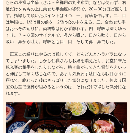
ちらの座禅は坐蒲（ざふ－座禅用の丸座布団）などは使わず、右
足だけをももの上に乗せた半跏座の姿勢で、20～30分ほど座りま
す。指導して頂いたポイントは４つ。一、背筋を伸ばす。二、目
は半眼に。1/3は目の前を、2/3は心の中を見る。三、合わせた手
はおへその辺りに。両親指は付かず離れず。四、呼吸は深くゆっ
くり。７～８回のサイクルで、鼻から吸い、口から吐く。口から
吸い、鼻から吐く。呼吸とも口、口。そして鼻、鼻でした。
正直この通りにやるのは難しくて、どんどんとバラバラになっ
てしまいました。しかし住職さんもお経を唱えたり、お堂に来た
観光客の相手をしたりしながら、時々曲がってきた背筋をえいっ
と伸ばして頂く感じなので、あまり気負わず駄目なら駄目なりに
座れて、終わった後はさっぱりした気分になりました。何より国
宝のお堂で座禅が組めるというのは、それだけで得した気分にな
れます。