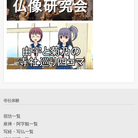
寺社体験
宿坊一覧
座禅・阿字観一覧
写経・写仏一覧