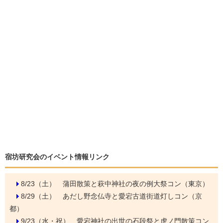
宿坊研究会のイベント情報リンク
8/23（土）
蒲田散策と萩中神社の夜の例大祭コン（東京）
8/29（土）
あだし野念仏寺と愛宕古道街道灯しコン（京
都）
9/23（水・祝）
愛宕神社の出世の石段祭と虎ノ門散策コン