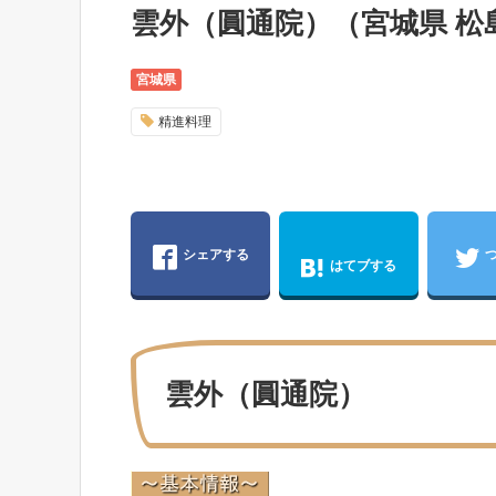
雲外（圓通院）（宮城県 松
宮城県
精進料理
シェアする
はてブする
雲外（圓通院）