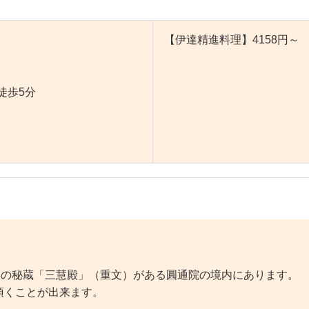
【伊達精進料理】4158円～
徒歩5分
年の秘蔵「三慧殿」（重文）がある圓通院の境内にあります。
頂くことが出来ます。