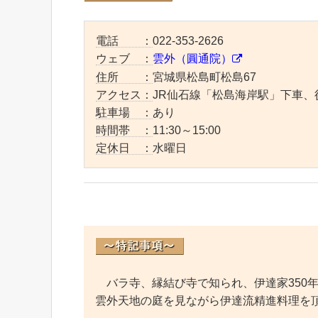
電話 ：
022-353-2626
ウェブ ：
雲外（圓通院）
住所 ：
宮城県松島町松島67
アクセス：
JR仙石線「松島海岸駅」下車、
駐車場 ：
あり
時間帯 ：
11:30～15:00
定休日 ：
水曜日
バラ寺、縁結び寺で知られ、伊達家350
雲外天地の庭を見ながら伊達流精進料理を