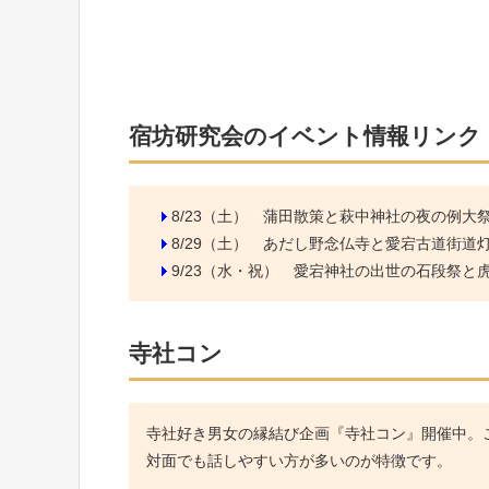
宿坊研究会のイベント情報リンク
8/23（土）
蒲田散策と萩中神社の夜の例大
8/29（土）
あだし野念仏寺と愛宕古道街道
9/23（水・祝）
愛宕神社の出世の石段祭と虎ノ
寺社コン
寺社好き男女の縁結び企画『寺社コン』開催中。こ
対面でも話しやすい方が多いのが特徴です。