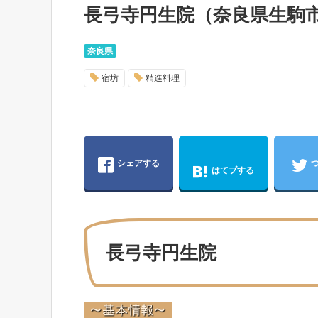
長弓寺円生院（奈良県生駒
奈良県
宿坊
精進料理
シェアする
はてブする
長弓寺円生院