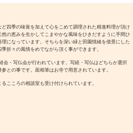
ど四季の味覚を加えて心をこめて調理された精進料理が頂け
天然の恵みを生かしてこまやかな風味をひきだすように手間ひ
料理になっています。そちらを深い緑と田園情緒を借景にした
四季折々の風情をめでながら頂く事ができます。
写経会・写仏会が行われています。写経・写仏はどちらか選択
持参との事です。面相筆はお寺で用意されています。
るこころの相談室も受け付けられています。