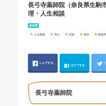
長弓寺薬師院（奈良県生駒
理・人生相談
奈良県
人生相談
写仏
写経
宿坊
精進
シェアする
はてブする
長弓寺薬師院