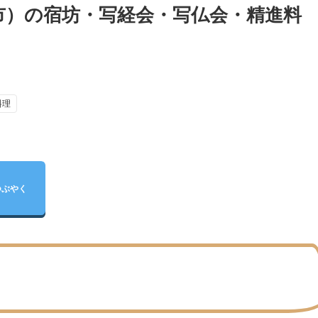
市）の宿坊・写経会・写仏会・精進料
料理
つぶやく