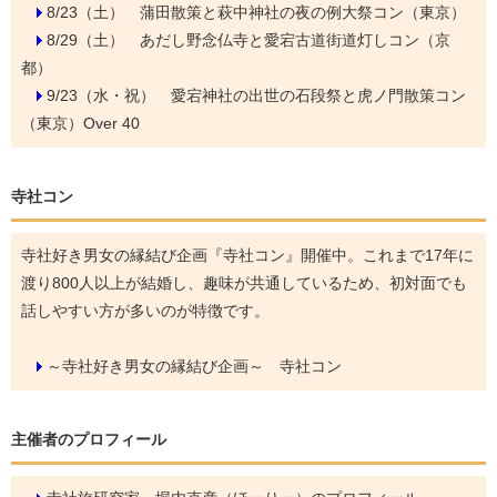
8/23（土）
蒲田散策と萩中神社の夜の例大祭コン（東京）
8/29（土）
あだし野念仏寺と愛宕古道街道灯しコン（京
都）
9/23（水・祝）
愛宕神社の出世の石段祭と虎ノ門散策コン
（東京）Over 40
寺社コン
寺社好き男女の縁結び企画『寺社コン』開催中。これまで17年に
渡り800人以上が結婚し、趣味が共通しているため、初対面でも
話しやすい方が多いのが特徴です。
～寺社好き男女の縁結び企画～ 寺社コン
主催者のプロフィール