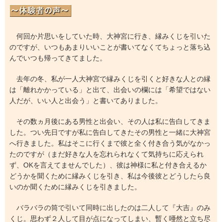
何回か片思いをしていた時、大神宮に行き、縁みくじを引いた
のですが、いつもあまりいいことが書いてなくてちょっと落ち込
んでいつも帰ってきてました。
去年の冬、私が一人大神宮で縁みくじを引くと好きな人との縁
は「離れかかっている」と出て、出会いの欄には「希望ではない
人だが、いい人と出会う」と書いてありました。
その数ヵ月後にある男性と出会い、その人は私に告白してきま
した。つい先日ですが私に告白してきたその男性と一緒に大神宮
へ行きました。私はそこに行くまで彼と全く付き合う気がなかっ
たのですが（まだ好きな人を忘れられなくて気持ちに応えられ
ず、OKを言えてませんでした）、彼は神様に私と付き合えるか
どうかを聞くために縁みくじを引き、私は今後彼とどうしたら良
いのか聞くために縁みくじを引きました。
バラバラの筒で引いて同時に出したのは二人して『大吉』のみ
くじ。思わず２人して目が点になってしまい、暫く唖然と立ち尽