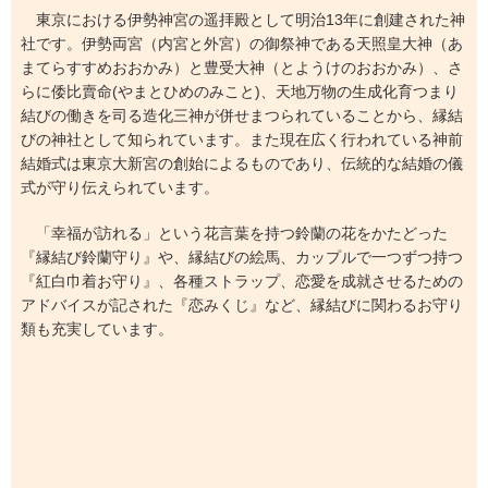
東京における伊勢神宮の遥拝殿として明治13年に創建された神
社です。伊勢両宮（内宮と外宮）の御祭神である天照皇大神（あ
まてらすすめおおかみ）と豊受大神（とようけのおおかみ）、さ
らに倭比賣命(やまとひめのみこと)、天地万物の生成化育つまり
結びの働きを司る造化三神が併せまつられていることから、縁結
びの神社として知られています。また現在広く行われている神前
結婚式は東京大新宮の創始によるものであり、伝統的な結婚の儀
式が守り伝えられています。
「幸福が訪れる」という花言葉を持つ鈴蘭の花をかたどった
『縁結び鈴蘭守り』や、縁結びの絵馬、カップルで一つずつ持つ
『紅白巾着お守り』、各種ストラップ、恋愛を成就させるための
アドバイスが記された『恋みくじ』など、縁結びに関わるお守り
類も充実しています。