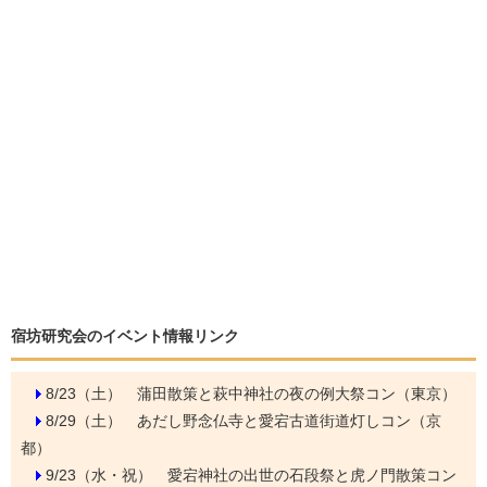
宿坊研究会のイベント情報リンク
8/23（土）
蒲田散策と萩中神社の夜の例大祭コン（東京）
8/29（土）
あだし野念仏寺と愛宕古道街道灯しコン（京
都）
9/23（水・祝）
愛宕神社の出世の石段祭と虎ノ門散策コン