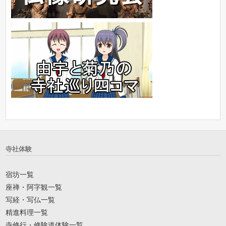
寺社体験
宿坊一覧
座禅・阿字観一覧
写経・写仏一覧
精進料理一覧
寺修行・修験道体験一覧