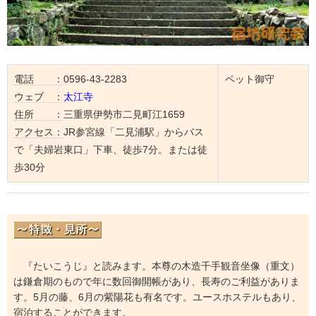
電話 ：
0596-43-2283
ペット御守
ウェブ ：
太江寺
住所 ：
三重県伊勢市二見町江1659
アクセス：
JR参宮線「二見浦駅」からバス
で「夫婦岩東口」下車、徒歩7分。または徒
歩30分
『たいこうじ』と読みます。本尊の木造千手観音坐像（重文）
は鎌倉期のもので年に数回御開帳があり、長寿のご利益がありま
す。5月の藤、6月の紫陽花も有名です。ユースホステルもあり、
宿泊することができます。