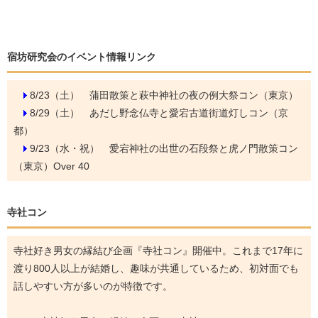
宿坊研究会のイベント情報リンク
8/23（土）
蒲田散策と萩中神社の夜の例大祭コン（東京）
8/29（土）
あだし野念仏寺と愛宕古道街道灯しコン（京
都）
9/23（水・祝）
愛宕神社の出世の石段祭と虎ノ門散策コン
（東京）Over 40
寺社コン
寺社好き男女の縁結び企画『寺社コン』開催中。これまで17年に
渡り800人以上が結婚し、趣味が共通しているため、初対面でも
話しやすい方が多いのが特徴です。