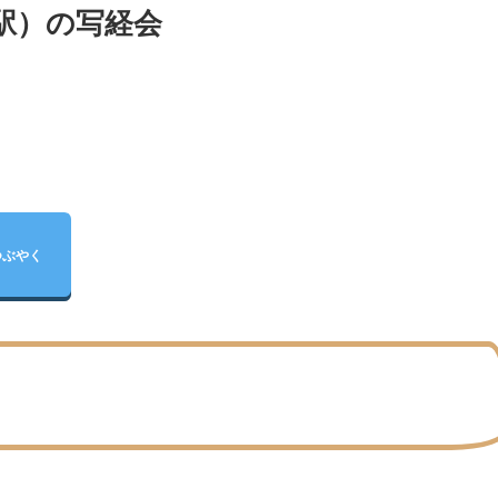
駅）の写経会
つぶやく