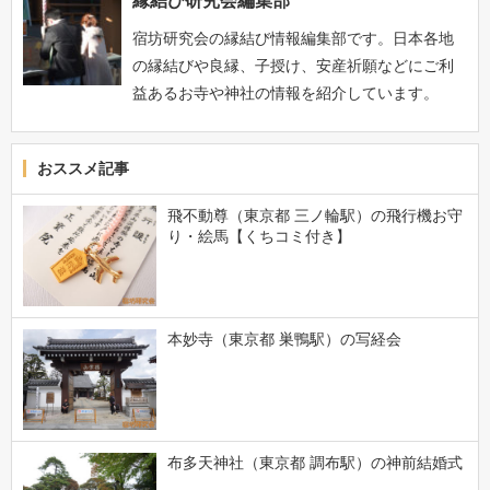
縁結び研究会編集部
宿坊研究会の縁結び情報編集部です。日本各地
の縁結びや良縁、子授け、安産祈願などにご利
益あるお寺や神社の情報を紹介しています。
おススメ記事
飛不動尊（東京都 三ノ輪駅）の飛行機お守
り・絵馬【くちコミ付き】
本妙寺（東京都 巣鴨駅）の写経会
布多天神社（東京都 調布駅）の神前結婚式