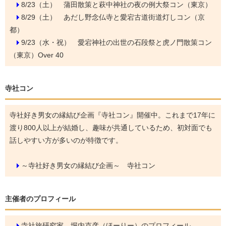
8/23（土）
蒲田散策と萩中神社の夜の例大祭コン（東京）
8/29（土）
あだし野念仏寺と愛宕古道街道灯しコン（京
都）
9/23（水・祝）
愛宕神社の出世の石段祭と虎ノ門散策コン
（東京）Over 40
寺社コン
寺社好き男女の縁結び企画『寺社コン』開催中。これまで17年に
渡り800人以上が結婚し、趣味が共通しているため、初対面でも
話しやすい方が多いのが特徴です。
～寺社好き男女の縁結び企画～ 寺社コン
主催者のプロフィール
寺社旅研究家 堀内克彦（ほーりー）のプロフィール