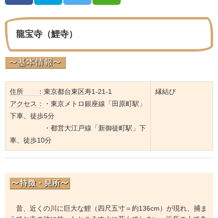
龍宝寺（鯉寺）
住所 ：
東京都台東区寿1-21-1
縁結び
アクセス：
・東京メトロ銀座線「田原町駅」
下車、徒歩5分
・都営大江戸線「新御徒町駅」下
車、徒歩10分
昔、近くの川に巨大な鯉（四尺五寸＝約136cm）が現れ、捕ま