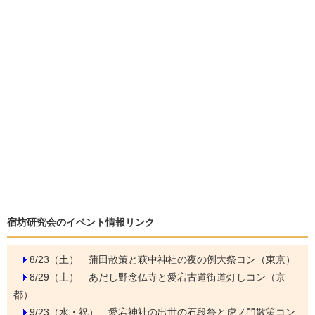
宿坊研究会のイベント情報リンク
8/23（土）
蒲田散策と萩中神社の夜の例大祭コン（東京）
8/29（土）
あだし野念仏寺と愛宕古道街道灯しコン（京
都）
9/23（水・祝）
愛宕神社の出世の石段祭と虎ノ門散策コン