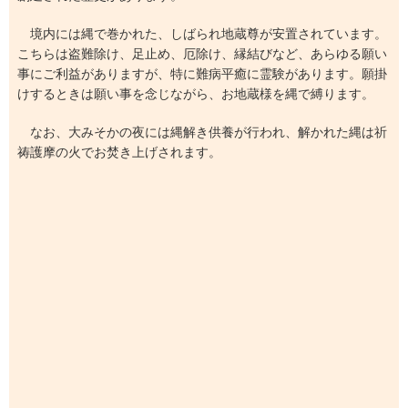
境内には縄で巻かれた、しばられ地蔵尊が安置されています。
こちらは盗難除け、足止め、厄除け、縁結びなど、あらゆる願い
事にご利益がありますが、特に難病平癒に霊験があります。願掛
けするときは願い事を念じながら、お地蔵様を縄で縛ります。
なお、大みそかの夜には縄解き供養が行われ、解かれた縄は祈
祷護摩の火でお焚き上げされます。