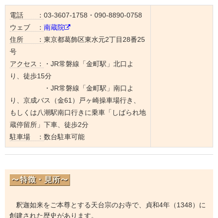
電話 ：
03-3607-1758・090-8890-0758
ウェブ ：
南蔵院
住所 ：
東京都葛飾区東水元2丁目28番25
号
アクセス：
・JR常磐線「金町駅」北口よ
り、徒歩15分
・JR常磐線「金町駅」南口よ
り、京成バス（金61）戸ヶ崎操車場行き、
もしくは八潮駅南口行きに乗車「しばられ地
蔵停留所」下車、徒歩2分
駐車場 ：
数台駐車可能
釈迦如来をご本尊とする天台宗のお寺で、貞和4年（1348）に
創建された歴史があります。