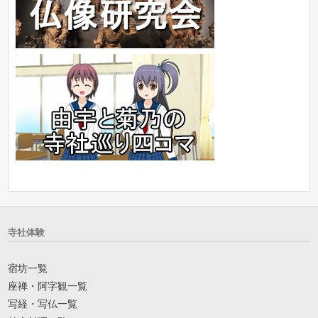
寺社体験
宿坊一覧
座禅・阿字観一覧
写経・写仏一覧