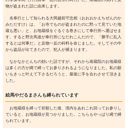
物が盗まれた話に由来します。
名奉行として知られる大岡越前守忠相（おおおかえちぜんのか
みただすけ）は、「お寺でものが盗まれたのに黙って見ていた地
蔵も悪い」と、お地蔵様をぐるぐる巻きにして奉行所へ運ばせま
す。すると野次馬達が奉行所になだれこんだので、「勝手に乱入
するとは何事だ」と反物一反の科料を命じました。そしてその中
から盗品が出てきたので、犯人が捕まります。
なかなかとんちの効いた話ですが、それから南蔵院のお地蔵様
は多くの方が縄で縛ってお参りされるようになりました。私の願
いもきっと叶えて下さるだろうと、最後に手を合わさせて頂きま
した。
絵馬やだるまさんも縛られています
お地蔵様を縛って祈願した後、境内をあれこれ回ってお参りし
ていると、お地蔵様が見つかりました。こちらもやっぱり縄で縛
られています。