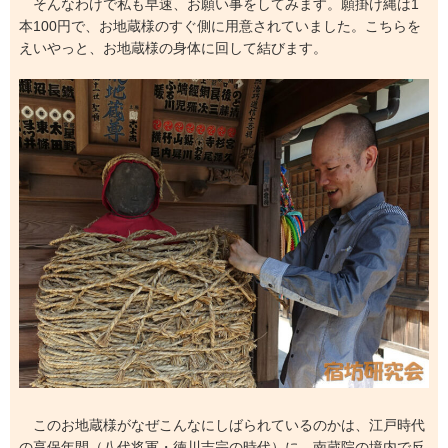
そんなわけで私も早速、お願い事をしてみます。願掛け縄は1
本100円で、お地蔵様のすぐ側に用意されていました。こちらを
えいやっと、お地蔵様の身体に回して結びます。
このお地蔵様がなぜこんなにしばられているのかは、江戸時代
の享保年間（八代将軍・徳川吉宗の時代）に、南蔵院の境内で反