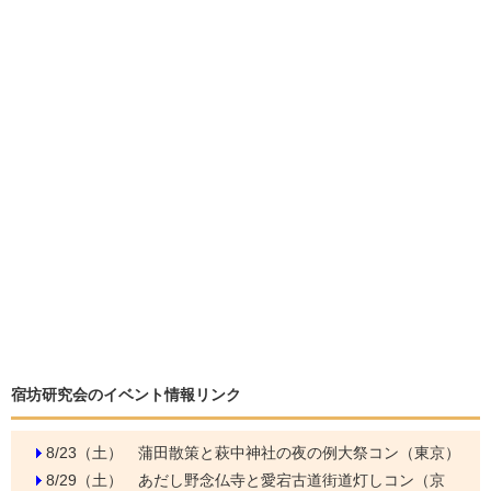
宿坊研究会のイベント情報リンク
8/23（土）
蒲田散策と萩中神社の夜の例大祭コン（東京）
8/29（土）
あだし野念仏寺と愛宕古道街道灯しコン（京