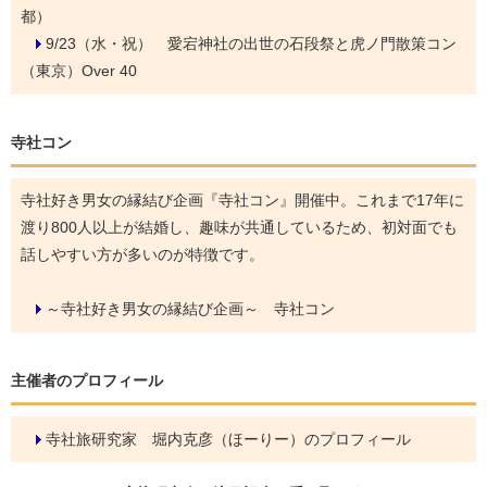
都）
9/23（水・祝）
愛宕神社の出世の石段祭と虎ノ門散策コン
（東京）Over 40
寺社コン
寺社好き男女の縁結び企画『寺社コン』開催中。これまで17年に
渡り800人以上が結婚し、趣味が共通しているため、初対面でも
話しやすい方が多いのが特徴です。
～寺社好き男女の縁結び企画～ 寺社コン
主催者のプロフィール
寺社旅研究家 堀内克彦（ほーりー）のプロフィール