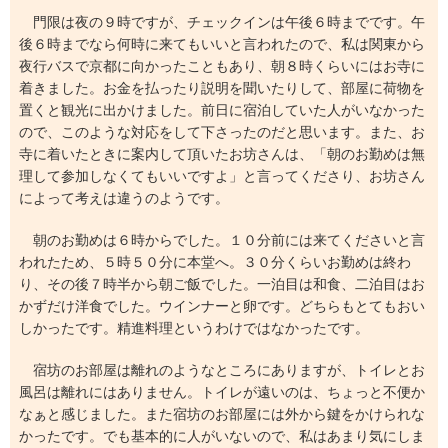
門限は夜の９時ですが、チェックインは午後６時までです。午
後６時までなら何時に来てもいいと言われたので、私は関東から
夜行バスで京都に向かったこともあり、朝８時くらいにはお寺に
着きました。お金を払ったり説明を聞いたりして、部屋に荷物を
置くと観光に出かけました。前日に宿泊していた人がいなかった
ので、このような対応をして下さったのだと思います。また、お
寺に着いたときに案内して頂いたお坊さんは、「朝のお勤めは無
理して参加しなくてもいいですよ」と言ってくださり、お坊さん
によって考えは違うのようです。
朝のお勤めは６時からでした。１０分前には来てくださいと言
われたため、５時５０分に本堂へ。３０分くらいお勤めは終わ
り、その後７時半から朝ご飯でした。一泊目は和食、二泊目はお
かずだけ洋食でした。ウインナーと卵です。どちらもとてもおい
しかったです。精進料理というわけではなかったです。
宿坊のお部屋は離れのようなところにありますが、トイレとお
風呂は離れにはありません。トイレが遠いのは、ちょっと不便か
なぁと感じました。また宿坊のお部屋には外から鍵をかけられな
かったです。でも基本的に人がいないので、私はあまり気にしま