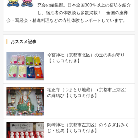
究会の編集部。日本全国300件以上の宿坊を紹介
し、宿泊者の体験談も多数掲載！ 全国の座禅
会・写経会・精進料理などの寺社体験もレポートしています。
おススメ記事
今宮神社（京都市北区）の玉の輿お守り
【くちコミ付き】
祐正寺（つまとり地蔵）（京都市上京区）
の縁結び【くちコミ付き】
岡崎神社（京都市左京区）のうさぎおみく
じ・絵馬【くちコミ付き】