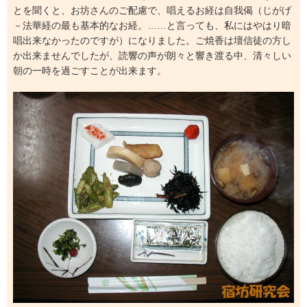
とを聞くと、お坊さんのご配慮で、唱えるお経は自我偈（じがげ
－法華経の最も基本的なお経。……と言っても、私にはやはり暗
唱出来なかったのですが）になりました。ご焼香は壇信徒の方し
か出来ませんでしたが、読響の声が朗々と響き渡る中、清々しい
朝の一時を過ごすことが出来ます。