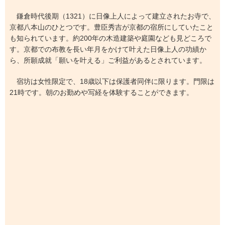
鎌倉時代後期（1321）に日像上人によって建立されたお寺で、
京都八本山のひとつです。豊臣秀吉が京都の宿所にしていたこと
も知られています。約200年の木造建築や庭園なども見どころで
す。京都での布教を長い年月をかけて叶えた日像上人の功績か
ら、所願成就「願いを叶える」ご利益があるとされています。
宿坊は女性限定で、18歳以下は保護者同伴に限ります。門限は
21時です。朝のお勤めや写経を体験することができます。