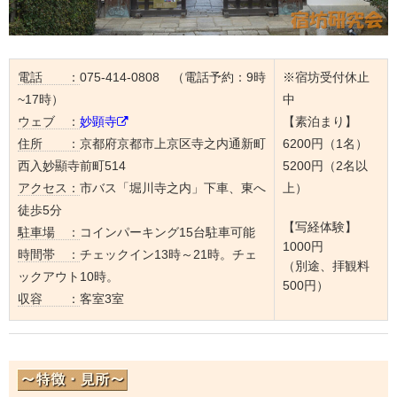
電話 ：
075-414-0808 （電話予約：9時
※宿坊受付休止
~17時）
中
ウェブ ：
妙顕寺
【素泊まり】
住所 ：
京都府京都市上京区寺之内通新町
6200円（1名）
西入妙顯寺前町514
5200円（2名以
アクセス：
市バス「堀川寺之内」下車、東へ
上）
徒歩5分
【写経体験】
駐車場 ：
コインパーキング15台駐車可能
1000円
時間帯 ：
チェックイン13時～21時。チェ
（別途、拝観料
ックアウト10時。
500円）
収容 ：
客室3室