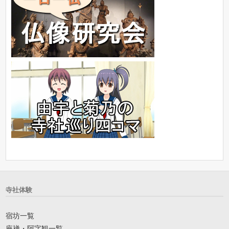
寺社体験
宿坊一覧
座禅・阿字観一覧