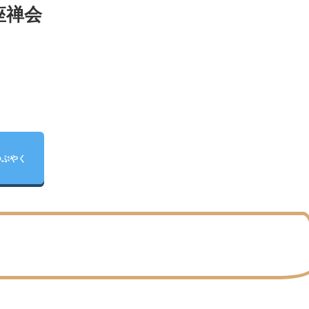
座禅会
つぶやく