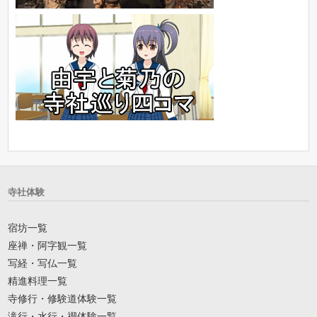
寺社体験
宿坊一覧
座禅・阿字観一覧
写経・写仏一覧
精進料理一覧
寺修行・修験道体験一覧
滝行・水行・禊体験一覧