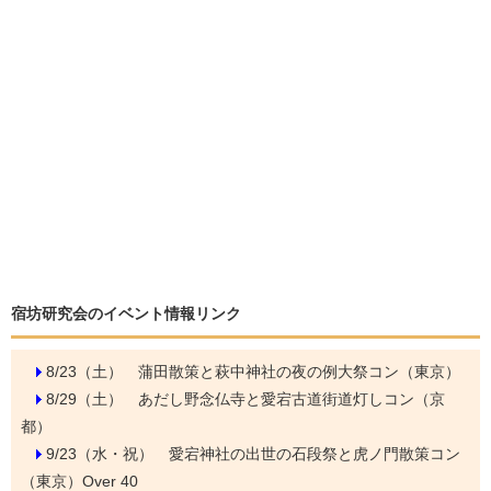
宿坊研究会のイベント情報リンク
8/23（土）
蒲田散策と萩中神社の夜の例大祭コン（東京）
8/29（土）
あだし野念仏寺と愛宕古道街道灯しコン（京
都）
9/23（水・祝）
愛宕神社の出世の石段祭と虎ノ門散策コン
（東京）Over 40