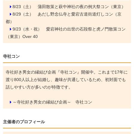
8/23（土）
蒲田散策と萩中神社の夜の例大祭コン（東京）
8/29（土）
あだし野念仏寺と愛宕古道街道灯しコン（京
都）
9/23（水・祝）
愛宕神社の出世の石段祭と虎ノ門散策コン
（東京）Over 40
寺社コン
寺社好き男女の縁結び企画『寺社コン』開催中。これまで17年に
渡り800人以上が結婚し、趣味が共通しているため、初対面でも
話しやすい方が多いのが特徴です。
～寺社好き男女の縁結び企画～ 寺社コン
主催者のプロフィール