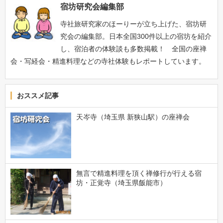
宿坊研究会編集部
寺社旅研究家のほーりーが立ち上げた、宿坊研
究会の編集部。日本全国300件以上の宿坊を紹介
し、宿泊者の体験談も多数掲載！ 全国の座禅
会・写経会・精進料理などの寺社体験もレポートしています。
おススメ記事
天岑寺（埼玉県 新狭山駅）の座禅会
無言で精進料理を頂く禅修行が行える宿
坊・正覚寺（埼玉県飯能市）