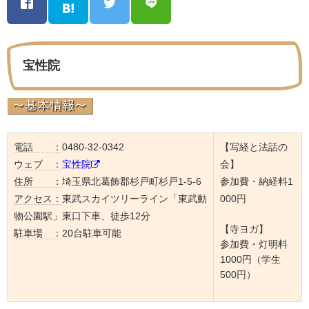
宝性院
電話 ：
0480-32-0342
【写経と法話の
ウェブ ：
宝性院
会】
住所 ：
埼玉県北葛飾郡杉戸町杉戸1-5-6
参加費・納経料1
アクセス：
東武スカイツリーライン「東武動
000円
物公園駅」東口下車、徒歩12分
【寺ヨガ】
駐車場 ：
20台駐車可能
参加費・灯明料
1000円（学生
500円）