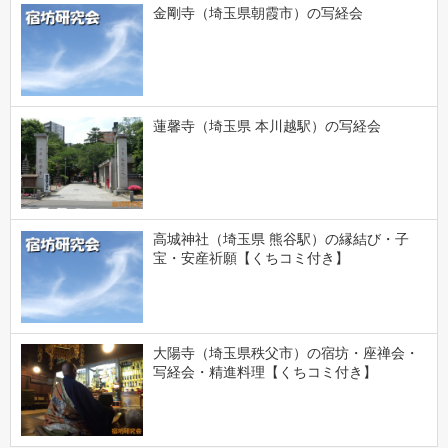
金剛寺（埼玉県朝霞市）の写経会
蓮馨寺（埼玉県 本川越駅）の写経会
高城神社（埼玉県 熊谷駅）の縁結び・子
宝・安産祈願【くちコミ付き】
大陽寺（埼玉県秩父市）の宿坊・座禅会・
写経会・精進料理【くちコミ付き】