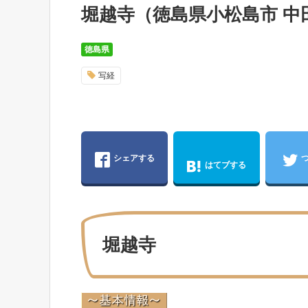
堀越寺（徳島県小松島市 中
徳島県
写経
シェアする
はてブする
堀越寺