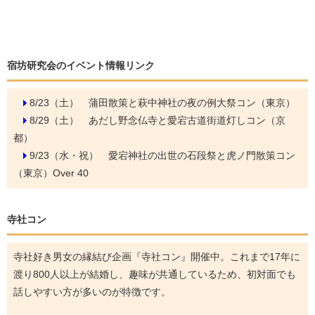
宿坊研究会のイベント情報リンク
8/23（土）
蒲田散策と萩中神社の夜の例大祭コン（東京）
8/29（土）
あだし野念仏寺と愛宕古道街道灯しコン（京
都）
9/23（水・祝）
愛宕神社の出世の石段祭と虎ノ門散策コン
（東京）Over 40
寺社コン
寺社好き男女の縁結び企画『寺社コン』開催中。これまで17年に
渡り800人以上が結婚し、趣味が共通しているため、初対面でも
話しやすい方が多いのが特徴です。