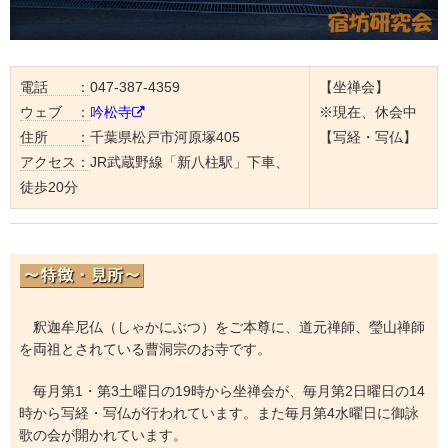
電話 ：
047-387-4359
【坐禅会】
ウェブ ：
吟松寺
※現在、休会中
住所 ：
千葉県松戸市河原塚405
【写経・写仏】
アクセス：
JR武蔵野線「新八柱駅」下車、
徒歩20分
釈迦牟尼仏（しゃかにぶつ）をご本尊に、道元禅師、瑩山禅師
を両祖とされている曹洞宗のお寺です。
毎月第1・第3土曜日の19時から坐禅会が、毎月第2日曜日の14
時から写経・写仏が行われています。また毎月第4水曜日に御詠
歌の会が開かれています。