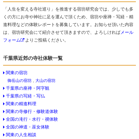
「人生を変える寺社巡り」を推進する宿坊研究会では、少しでも多
くの方にお寺や神社に足を運んで頂くため、宿坊や座禅・写経・精
進料理などの体験レポートを募集しています。お知らせ頂いた内容
は、宿坊研究会にて紹介させて頂きますので、よろしければ
メール
フォーム
よりご投稿ください。
千葉県近郊の寺社体験一覧
関東の宿坊
御岳山の宿坊
,
大山の宿坊
千葉県の座禅・阿字観
千葉県の写経・写仏
関東の精進料理
関東の寺修行・修験道体験
全国の滝行・水行・禊体験
全国の神道・巫女体験
関東の人生相談