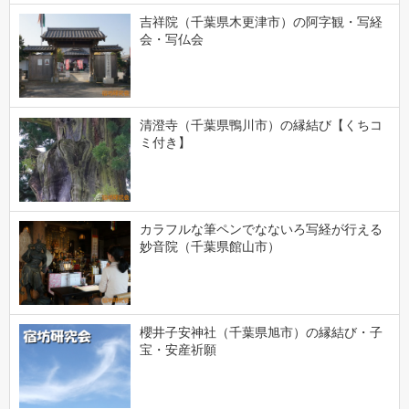
吉祥院（千葉県木更津市）の阿字観・写経
会・写仏会
清澄寺（千葉県鴨川市）の縁結び【くちコ
ミ付き】
カラフルな筆ペンでなないろ写経が行える
妙音院（千葉県館山市）
櫻井子安神社（千葉県旭市）の縁結び・子
宝・安産祈願