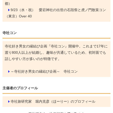
都）
9/23（水・祝）
愛宕神社の出世の石段祭と虎ノ門散策コン
（東京）Over 40
寺社コン
寺社好き男女の縁結び企画『寺社コン』開催中。これまで17年に
渡り800人以上が結婚し、趣味が共通しているため、初対面でも
話しやすい方が多いのが特徴です。
～寺社好き男女の縁結び企画～ 寺社コン
主催者のプロフィール
寺社旅研究家 堀内克彦（ほーりー）のプロフィール