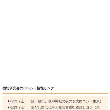
宿坊研究会のイベント情報リンク
8/23（土）
蒲田散策と萩中神社の夜の例大祭コン（東京）
8/29（土）
あだし野念仏寺と愛宕古道街道灯しコン（京