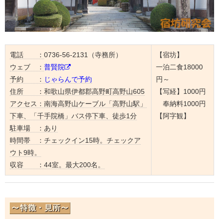
電話 ：
0736-56-2131（寺務所）
【宿坊】
ウェブ ：
普賢院
一泊二食18000
予約 ：
じゃらんで予約
円～
住所 ：
和歌山県伊都郡高野町高野山605
【写経】1000円
アクセス：
南海高野山ケーブル「高野山駅」
奉納料1000円
下車、「千手院橋」バス停下車、徒歩1分
【阿字観】
駐車場 ：
あり
時間帯 ：
チェックイン15時。チェックア
ウト9時。
収容 ：
44室。最大200名。