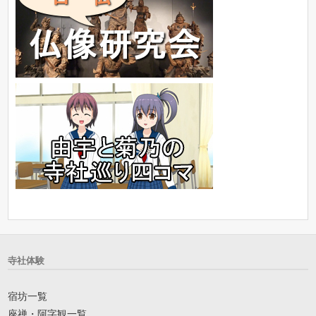
寺社体験
宿坊一覧
座禅・阿字観一覧