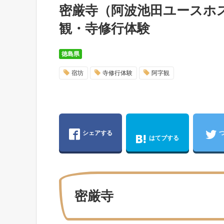
密厳寺（阿波池田ユースホ
観・寺修行体験
徳島県
宿坊
寺修行体験
阿字観
シェアする
はてブする
密厳寺