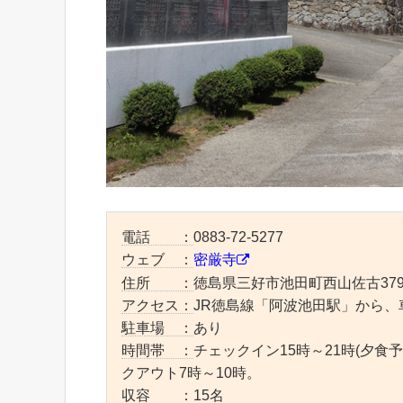
電話 ：
0883-72-5277
ウェブ ：
密厳寺
住所 ：
徳島県三好市池田町西山佐古379
アクセス：
JR徳島線「阿波池田駅」から、
駐車場 ：
あり
時間帯 ：
チェックイン15時～21時(夕食
クアウト7時～10時。
収容 ：
15名