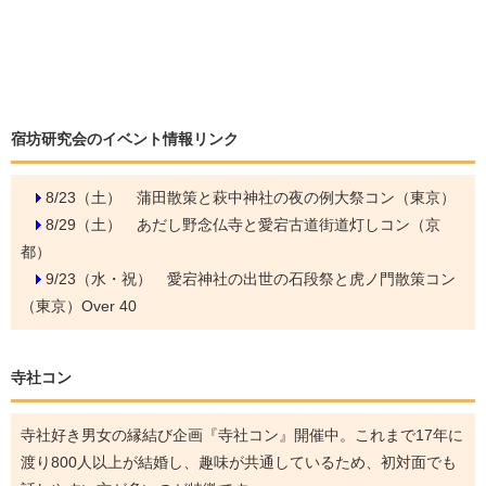
宿坊研究会のイベント情報リンク
8/23（土）
蒲田散策と萩中神社の夜の例大祭コン（東京）
8/29（土）
あだし野念仏寺と愛宕古道街道灯しコン（京
都）
9/23（水・祝）
愛宕神社の出世の石段祭と虎ノ門散策コン
（東京）Over 40
寺社コン
寺社好き男女の縁結び企画『寺社コン』開催中。これまで17年に
渡り800人以上が結婚し、趣味が共通しているため、初対面でも