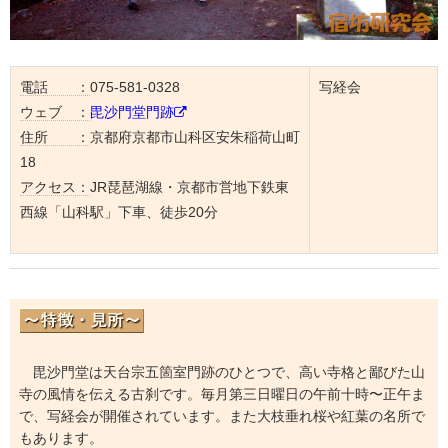
電話 ：
075-581-0328
写経会
ウェブ ：
毘沙門堂門跡
住所 ：
京都府京都市山科区安朱稲荷山町
18
アクセス：
JR琵琶湖線・京都市営地下鉄東
西線「山科駅」下車、徒歩20分
毘沙門堂は天台宗五箇室門跡のひとつで、高い寺格と鄙びた山
寺の風情を伝える古刹です。毎月第三日曜日の午前十時〜正午ま
で、写経会が開催されています。また大枝垂れ桜や紅葉の名所で
もあります。