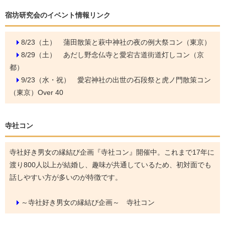
宿坊研究会のイベント情報リンク
8/23（土）
蒲田散策と萩中神社の夜の例大祭コン（東京）
8/29（土）
あだし野念仏寺と愛宕古道街道灯しコン（京
都）
9/23（水・祝）
愛宕神社の出世の石段祭と虎ノ門散策コン
（東京）Over 40
寺社コン
寺社好き男女の縁結び企画『寺社コン』開催中。これまで17年に
渡り800人以上が結婚し、趣味が共通しているため、初対面でも
話しやすい方が多いのが特徴です。
～寺社好き男女の縁結び企画～ 寺社コン