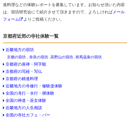
進料理などの体験レポートを募集しています。お知らせ頂いた内容
は、宿坊研究会にて紹介させて頂きますので、よろしければ
メール
フォーム
よりご投稿ください。
京都府近郊の寺社体験一覧
近畿地方の宿坊
京都の宿坊
,
奈良の宿坊
,
高野山の宿坊
,
有馬温泉の宿坊
京都府の座禅・阿字観
京都府の写経・写仏
京都府の精進料理
近畿地方の寺修行・修験道体験
全国の滝行・水行・禊体験
全国の神道・巫女体験
近畿地方の人生相談
全国の寺社カフェ・バー