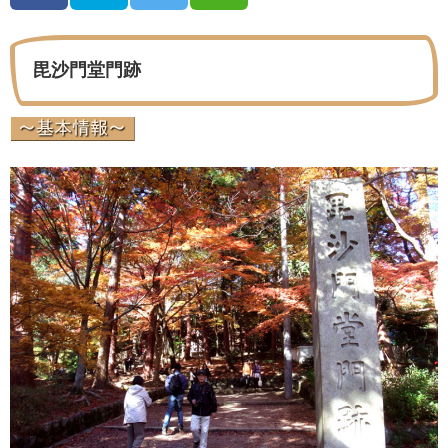
毘沙門堂門跡