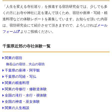
「人生を変える寺社巡り」を推進する宿坊研究会では、少しでも多
くの方にお寺や神社に足を運んで頂くため、宿坊や座禅・写経・精
進料理などの体験レポートを募集しています。お知らせ頂いた内容
は、宿坊研究会にて紹介させて頂きますので、よろしければ
メール
フォーム
よりご投稿ください。
千葉県近郊の寺社体験一覧
関東の宿坊
御岳山の宿坊
,
大山の宿坊
千葉県の座禅・阿字観
千葉県の写経・写仏
関東の精進料理
関東の寺修行・修験道体験
全国の滝行・水行・禊体験
全国の神道・巫女体験
関東の人生相談