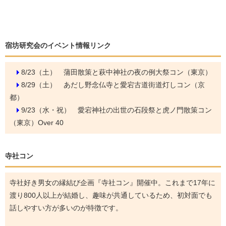
宿坊研究会のイベント情報リンク
8/23（土）
蒲田散策と萩中神社の夜の例大祭コン（東京）
8/29（土）
あだし野念仏寺と愛宕古道街道灯しコン（京
都）
9/23（水・祝）
愛宕神社の出世の石段祭と虎ノ門散策コン
（東京）Over 40
寺社コン
寺社好き男女の縁結び企画『寺社コン』開催中。これまで17年に
渡り800人以上が結婚し、趣味が共通しているため、初対面でも
話しやすい方が多いのが特徴です。