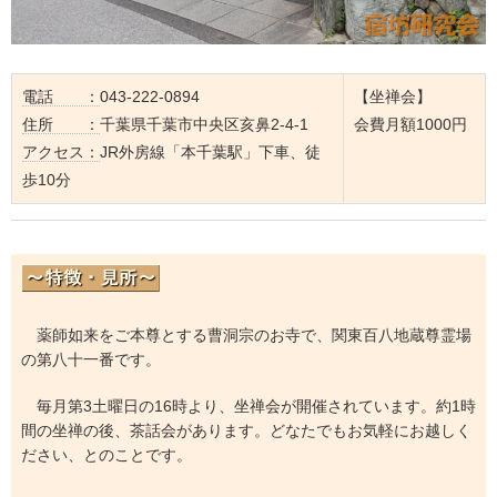
電話 ：
043-222-0894
【坐禅会】
住所 ：
千葉県千葉市中央区亥鼻2-4-1
会費月額1000円
アクセス：
JR外房線「本千葉駅」下車、徒
歩10分
薬師如来をご本尊とする曹洞宗のお寺で、関東百八地蔵尊霊場
の第八十一番です。
毎月第3土曜日の16時より、坐禅会が開催されています。約1時
間の坐禅の後、茶話会があります。どなたでもお気軽にお越しく
ださい、とのことです。