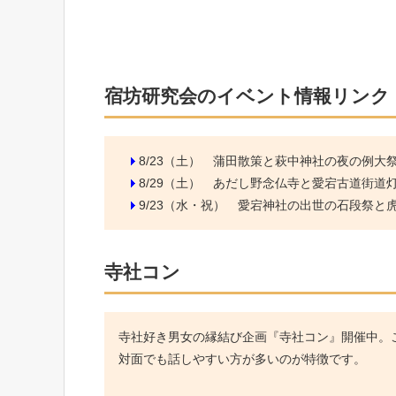
宿坊研究会のイベント情報リンク
8/23（土）
蒲田散策と萩中神社の夜の例大
8/29（土）
あだし野念仏寺と愛宕古道街道
9/23（水・祝）
愛宕神社の出世の石段祭と虎ノ
寺社コン
寺社好き男女の縁結び企画『寺社コン』開催中。こ
対面でも話しやすい方が多いのが特徴です。