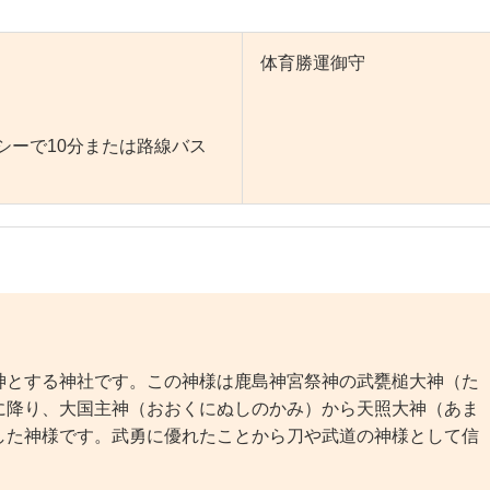
体育勝運御守
シーで10分または路線バス
とする神社です。この神様は鹿島神宮祭神の武甕槌大神（た
に降り、大国主神（おおくにぬしのかみ）から天照大神（あま
した神様です。武勇に優れたことから刀や武道の神様として信