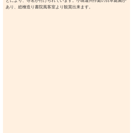
とにより、寺名が付けられています。小堀遠州作庭の日本庭園が
あり、総檜造り書院風客室より観賞出来ます。