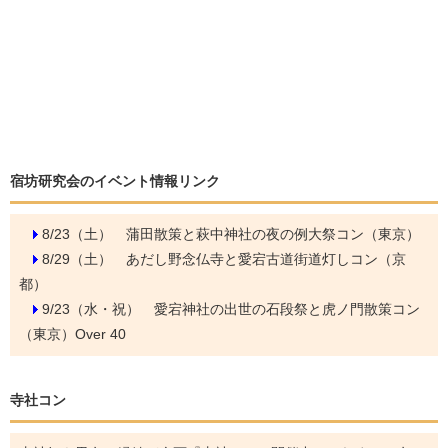
宿坊研究会のイベント情報リンク
8/23（土）
蒲田散策と萩中神社の夜の例大祭コン（東京）
8/29（土）
あだし野念仏寺と愛宕古道街道灯しコン（京
都）
9/23（水・祝）
愛宕神社の出世の石段祭と虎ノ門散策コン
（東京）Over 40
寺社コン