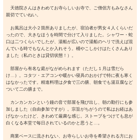
天徳院さんはきわめてお寺らしいお寺で、ご僧侶方もみなさん
親切でていねい。
お風呂は大小２箇所ありましたが、宿泊者が男女４人くらいだ
ったので、大きなほうを時間で分けて入りました。シャワー・蛇
口は二つくらいでしたが、湯船が広いので湯船のヘリで洗えば混
んでいる時でもなんとか入れそう。桶やこしかけはたくさんあり
ました（私のときは貸切状態！）。
部屋から有名な庭がながめられます（ただし１月は雪だら
け…）。コタツ・エアコンや暖かい寝具のおかげで特に夜も寒く
はなかったです。精進料理は夕食で三の膳、朝食でも湯豆腐など
ついて二の膳まで。
カンカンカンという鐘の音で部屋を飛び出し、朝の勤行にも参
加しました（自由参加ですが）。宗旨がちがうので私はお経はあ
げなかったけど、きわめて厳粛な感じ。ストーブをつけても息が
白くなる本堂で毎日されているのかと思うと…。
商業ベースに流されない、お寺らしいお寺を希望される方にお