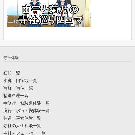
寺社体験
宿坊一覧
座禅・阿字観一覧
写経・写仏一覧
精進料理一覧
寺修行・修験道体験一覧
滝行・水行・禊体験一覧
神道・巫女体験一覧
寺社の人生相談一覧
寺社カフェ・バー一覧