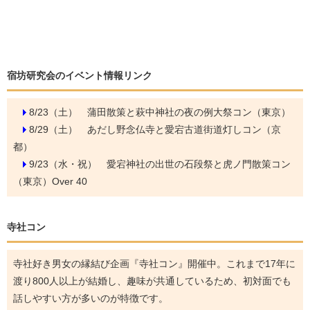
宿坊研究会のイベント情報リンク
8/23（土）
蒲田散策と萩中神社の夜の例大祭コン（東京）
8/29（土）
あだし野念仏寺と愛宕古道街道灯しコン（京
都）
9/23（水・祝）
愛宕神社の出世の石段祭と虎ノ門散策コン
（東京）Over 40
寺社コン
寺社好き男女の縁結び企画『寺社コン』開催中。これまで17年に
渡り800人以上が結婚し、趣味が共通しているため、初対面でも
話しやすい方が多いのが特徴です。