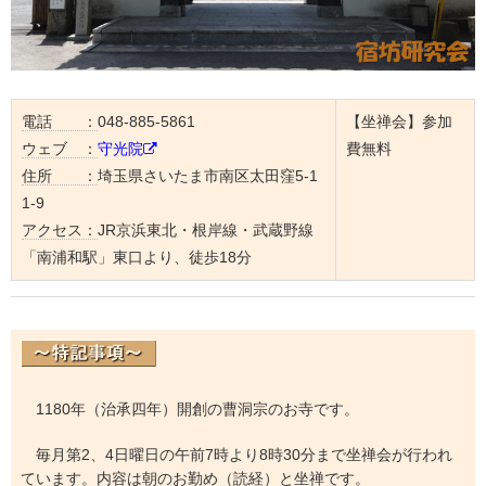
電話 ：
048-885-5861
【坐禅会】参加
ウェブ ：
守光院
費無料
住所 ：
埼玉県さいたま市南区太田窪5-1
1-9
アクセス：
JR京浜東北・根岸線・武蔵野線
「南浦和駅」東口より、徒歩18分
1180年（治承四年）開創の曹洞宗のお寺です。
毎月第2、4日曜日の午前7時より8時30分まで坐禅会が行われ
ています。内容は朝のお勤め（読経）と坐禅です。