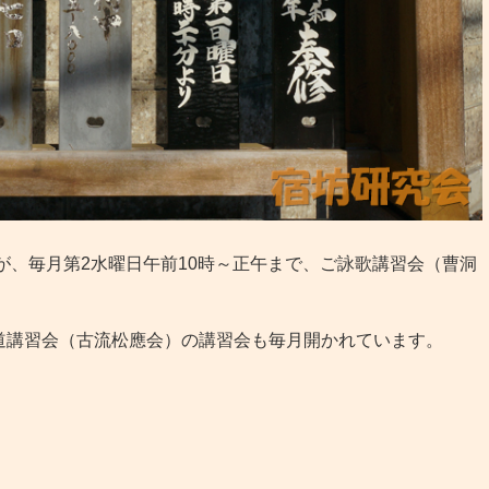
が、毎月第2水曜日午前10時～正午まで、ご詠歌講習会（曹洞
講習会（古流松應会）の講習会も毎月開かれています。