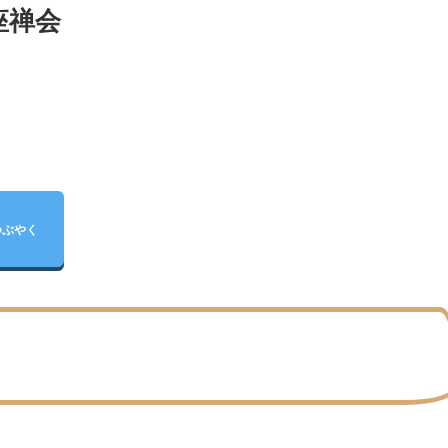
座禅会
つぶやく