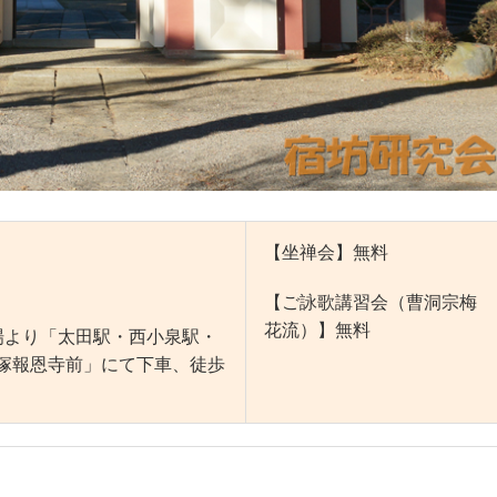
【坐禅会】無料
【ご詠歌講習会（曹洞宗梅
花流）】無料
り場より「太田駅・西小泉駅・
塚報恩寺前」にて下車、徒歩