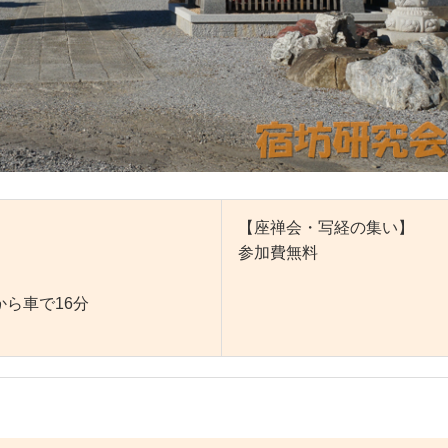
【座禅会・写経の集い】
参加費無料
ら車で16分