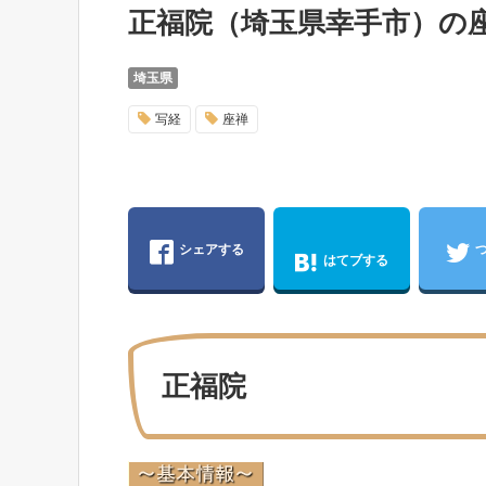
正福院（埼玉県幸手市）の
埼玉県
写経
座禅
シェアする
はてブする
正福院