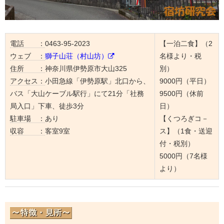
電話 ：
0463-95-2023
【一泊二食】（2
ウェブ ：
獅子山荘（村山坊）
名様より・税
住所 ：
神奈川県伊勢原市大山325
別）
アクセス：
小田急線「伊勢原駅」北口から、
9000円（平日）
バス「大山ケーブル駅行」にて21分「社務
9500円（休前
局入口」下車、徒歩3分
日）
駐車場 ：
あり
【くつろぎコ－
収容 ：
客室9室
ス】（1食・送迎
付・税別）
5000円（7名様
より）