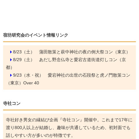
宿坊研究会のイベント情報リンク
8/23（土）
蒲田散策と萩中神社の夜の例大祭コン（東京）
8/29（土）
あだし野念仏寺と愛宕古道街道灯しコン（京
都）
9/23（水・祝）
愛宕神社の出世の石段祭と虎ノ門散策コン
（東京）Over 40
寺社コン
寺社好き男女の縁結び企画『寺社コン』開催中。これまで17年に
渡り800人以上が結婚し、趣味が共通しているため、初対面でも
話しやすい方が多いのが特徴です。