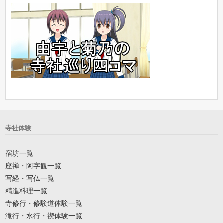
寺社体験
宿坊一覧
座禅・阿字観一覧
写経・写仏一覧
精進料理一覧
寺修行・修験道体験一覧
滝行・水行・禊体験一覧