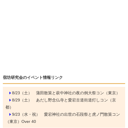
宿坊研究会のイベント情報リンク
8/23（土）
蒲田散策と萩中神社の夜の例大祭コン（東京）
8/29（土）
あだし野念仏寺と愛宕古道街道灯しコン（京
都）
9/23（水・祝）
愛宕神社の出世の石段祭と虎ノ門散策コン
（東京）Over 40