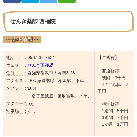
せんき薬師 西福院
電話 ：
0587-32-2531
【ご祈祷】
ウェブ ：
せんき薬師
・普通祈祷
住所 ：
愛知県稲沢市大塚南3-28
初回 3千円
アクセス：
JR東海道本線「稲沢駅」下車、
2回目以降 2
タクシーで10分
千円
名古屋鉄道「国府宮駅」下車、
タクシーで5分
・特別祈祷
1週間 5千円
駐車場 ：
あり
3週間 7千円
1か月 1万円