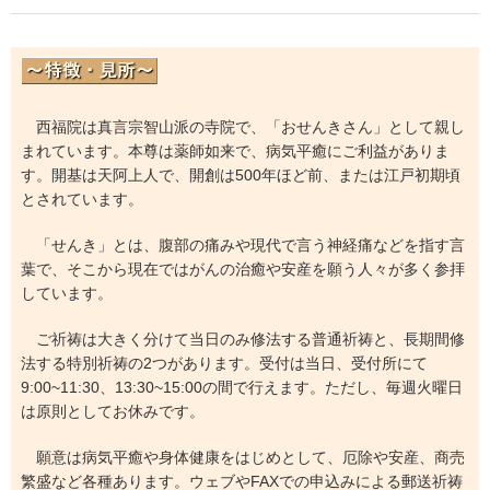
西福院は真言宗智山派の寺院で、「おせんきさん」として親し
まれています。本尊は薬師如来で、病気平癒にご利益がありま
す。開基は天阿上人で、開創は500年ほど前、または江戸初期頃
とされています。
「せんき」とは、腹部の痛みや現代で言う神経痛などを指す言
葉で、そこから現在ではがんの治癒や安産を願う人々が多く参拝
しています。
ご祈祷は大きく分けて当日のみ修法する普通祈祷と、長期間修
法する特別祈祷の2つがあります。受付は当日、受付所にて
9:00~11:30、13:30~15:00の間で行えます。ただし、毎週火曜日
は原則としてお休みです。
願意は病気平癒や身体健康をはじめとして、厄除や安産、商売
繁盛など各種あります。ウェブやFAXでの申込みによる郵送祈祷