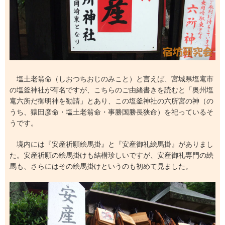
塩土老翁命（しおつちおじのみこと）と言えば、宮城県塩竃市
の塩釜神社が有名ですが、こちらのご由緒書きを読むと「奥州塩
竃六所だ御明神を勧請」とあり、この塩釜神社の六所宮の神（の
うち、猿田彦命・塩土老翁命・事勝国勝長狭命）を祀っているそ
うです。
境内には『安産祈願絵馬掛』と『安産御礼絵馬掛』がありまし
た。安産祈願の絵馬掛けも結構珍しいですが、安産御礼専門の絵
馬も、さらにはその絵馬掛けというのも初めて見ました。