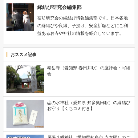
縁結び研究会編集部
宿坊研究会の縁結び情報編集部です。日本各地
の縁結びや良縁、子授け、安産祈願などにご利
益あるお寺や神社の情報を紹介しています。
おススメ記事
泰岳寺（愛知県 春日井駅）の座禅会・写経
会
恋の水神社（愛知県 知多奥田駅）の縁結び
お守り【くちコミ付き】
尾張八幡神社（愛知県知多市 寺本駅）のご