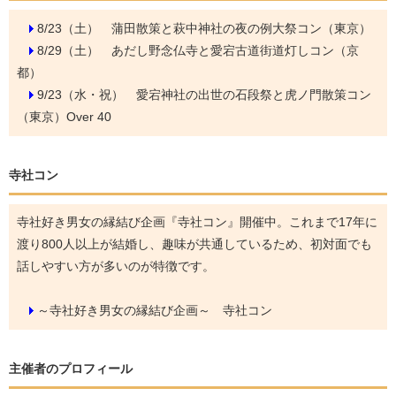
8/23（土）
蒲田散策と萩中神社の夜の例大祭コン（東京）
8/29（土）
あだし野念仏寺と愛宕古道街道灯しコン（京
都）
9/23（水・祝）
愛宕神社の出世の石段祭と虎ノ門散策コン
（東京）Over 40
寺社コン
寺社好き男女の縁結び企画『寺社コン』開催中。これまで17年に
渡り800人以上が結婚し、趣味が共通しているため、初対面でも
話しやすい方が多いのが特徴です。
～寺社好き男女の縁結び企画～ 寺社コン
主催者のプロフィール