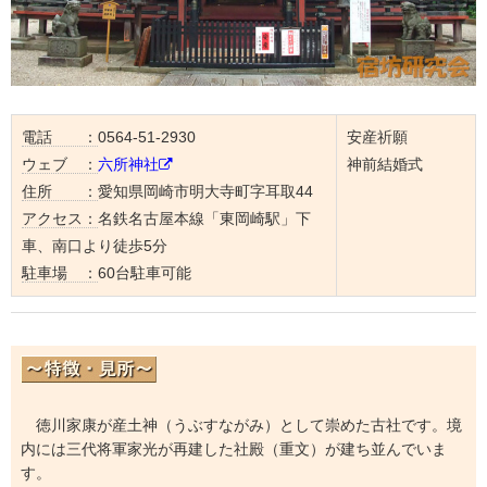
電話 ：
0564-51-2930
安産祈願
ウェブ ：
六所神社
神前結婚式
住所 ：
愛知県岡崎市明大寺町字耳取44
アクセス：
名鉄名古屋本線「東岡崎駅」下
車、南口より徒歩5分
駐車場 ：
60台駐車可能
徳川家康が産土神（うぶすながみ）として崇めた古社です。境
内には三代将軍家光が再建した社殿（重文）が建ち並んでいま
す。