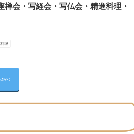
の座禅会・写経会・写仏会・精進料理・
進料理
つぶやく