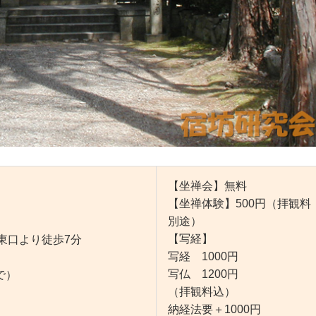
【坐禅会】無料
【坐禅体験】500円（拝観料
別途）
【写経】
東口より徒歩7分
写経 1000円
写仏 1200円
で）
（拝観料込）
納経法要＋1000円