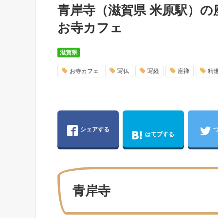
青岸寺（滋賀県 米原駅）
お寺カフェ
滋賀県
お寺カフェ
写仏
写経
座禅
精
シェアする
はてブする
青岸寺