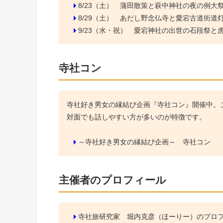
8/23（土）
蒲田散策と萩中神社の夜の例大
8/29（土）
あだし野念仏寺と愛宕古道街道
9/23（水・祝）
愛宕神社の出世の石段祭と虎ノ
寺社コン
寺社好き男女の縁結び企画『寺社コン』開催中。こ
対面でも話しやすい方が多いのが特徴です。
～寺社好き男女の縁結び企画～ 寺社コン
主催者のプロフィール
寺社旅研究家 堀内克彦（ほーりー）のプロ