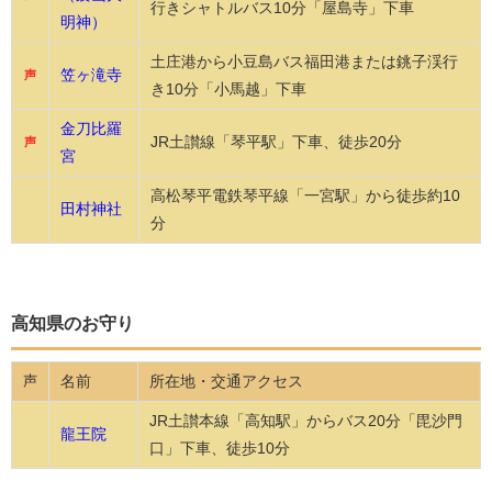
行きシャトルバス10分「屋島寺」下車
明神）
土庄港から小豆島バス福田港または銚子渓行
笠ヶ滝寺
声
き10分「小馬越」下車
金刀比羅
JR土讃線「琴平駅」下車、徒歩20分
声
宮
高松琴平電鉄琴平線「一宮駅」から徒歩約10
田村神社
分
高知県のお守り
名前
所在地・交通アクセス
声
JR土讃本線「高知駅」からバス20分「毘沙門
龍王院
口」下車、徒歩10分