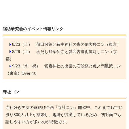
宿坊研究会のイベント情報リンク
8/23（土）
蒲田散策と萩中神社の夜の例大祭コン（東京）
8/29（土）
あだし野念仏寺と愛宕古道街道灯しコン（京
都）
9/23（水・祝）
愛宕神社の出世の石段祭と虎ノ門散策コン
（東京）Over 40
寺社コン
寺社好き男女の縁結び企画『寺社コン』開催中。これまで17年に
渡り800人以上が結婚し、趣味が共通しているため、初対面でも
話しやすい方が多いのが特徴です。