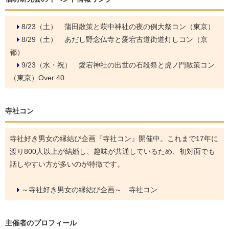
8/23（土）
蒲田散策と萩中神社の夜の例大祭コン（東京）
8/29（土）
あだし野念仏寺と愛宕古道街道灯しコン（京
都）
9/23（水・祝）
愛宕神社の出世の石段祭と虎ノ門散策コン
（東京）Over 40
寺社コン
寺社好き男女の縁結び企画『寺社コン』開催中。これまで17年に
渡り800人以上が結婚し、趣味が共通しているため、初対面でも
話しやすい方が多いのが特徴です。
～寺社好き男女の縁結び企画～ 寺社コン
主催者のプロフィール