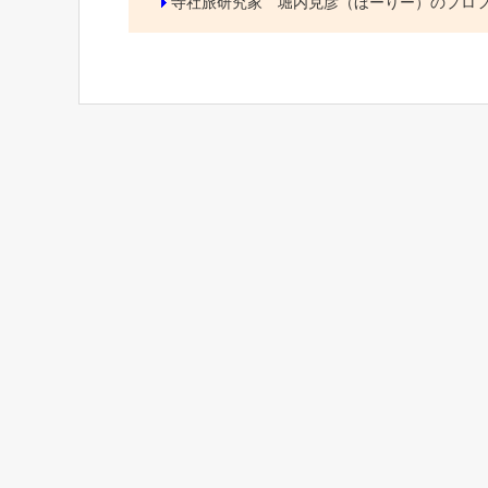
寺社旅研究家 堀内克彦（ほーりー）のプロ