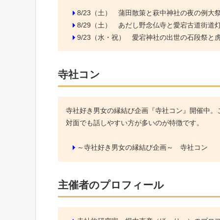
8/23（土）
蒲田散策と萩中神社の夜の例大
8/29（土）
あだし野念仏寺と愛宕古道街道
9/23（水・祝）
愛宕神社の出世の石段祭と虎ノ
寺社コン
寺社好き男女の縁結び企画『寺社コン』開催中。こ
対面でも話しやすい方が多いのが特徴です。
～寺社好き男女の縁結び企画～ 寺社コン
主催者のプロフィール