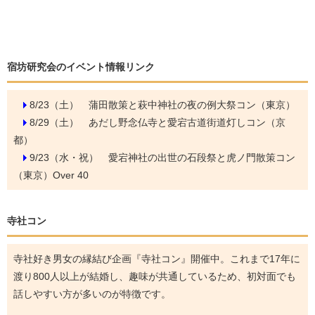
宿坊研究会のイベント情報リンク
8/23（土）
蒲田散策と萩中神社の夜の例大祭コン（東京）
8/29（土）
あだし野念仏寺と愛宕古道街道灯しコン（京
都）
9/23（水・祝）
愛宕神社の出世の石段祭と虎ノ門散策コン
（東京）Over 40
寺社コン
寺社好き男女の縁結び企画『寺社コン』開催中。これまで17年に
渡り800人以上が結婚し、趣味が共通しているため、初対面でも
話しやすい方が多いのが特徴です。