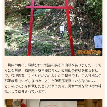
境内の奥に、縁結びにご利益のある白山社がありました。こち
らは石川県・福井県・岐阜県にまたがる白山の神様を祀るお社
で、菊理媛尊（くくりひめのかみ）がご祭神です。この神様は伊
邪那岐尊（いざなぎのみこと）と伊邪那美尊（いざなみのみこ
と）のけんかを仲裁したと云われており、男女の仲を取り持つ神
様として信仰されています。