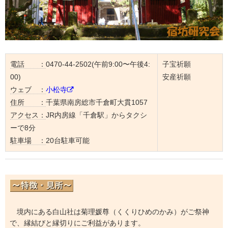
電話 ：
0470-44-2502(午前9:00〜午後4:
子宝祈願
00)
安産祈願
ウェブ ：
小松寺
住所 ：
千葉県南房総市千倉町大貫1057
アクセス：
JR内房線「千倉駅」からタクシ
ーで8分
駐車場 ：
20台駐車可能
境内にある白山社は菊理媛尊（くくりひめのかみ）がご祭神
で、縁結びと縁切りにご利益があります。