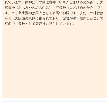
れています。祭神は市寸島比賣神（いちきしまひめのかみ）、大
宮賣神（おおみやのめのかみ）、淀姫神（よどひめのかみ）で
す。市寸島比賣神は美人として名高い神様です。またこの神社は
もとは大阪城の東側に祀られており、淀君が篤く信仰したことで
有名で、祭神として淀姫神も祀られています。