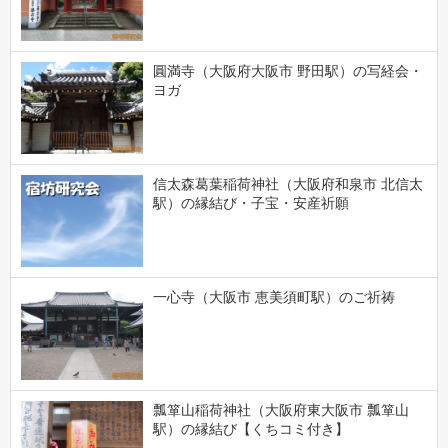
圓満寺（大阪府大阪市 野田駅）の写経会・
ヨガ
信太森葛葉稲荷神社（大阪府和泉市 北信太
駅）の縁結び・子宝・安産祈願
一心寺（大阪市 恵美須町駅）のご祈祷
瓢箪山稲荷神社（大阪府東大阪市 瓢箪山
駅）の縁結び【くちコミ付き】