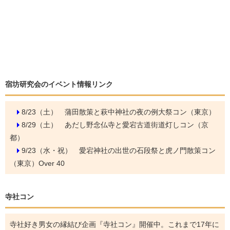
宿坊研究会のイベント情報リンク
8/23（土）
蒲田散策と萩中神社の夜の例大祭コン（東京）
8/29（土）
あだし野念仏寺と愛宕古道街道灯しコン（京
都）
9/23（水・祝）
愛宕神社の出世の石段祭と虎ノ門散策コン
（東京）Over 40
寺社コン
寺社好き男女の縁結び企画『寺社コン』開催中。これまで17年に