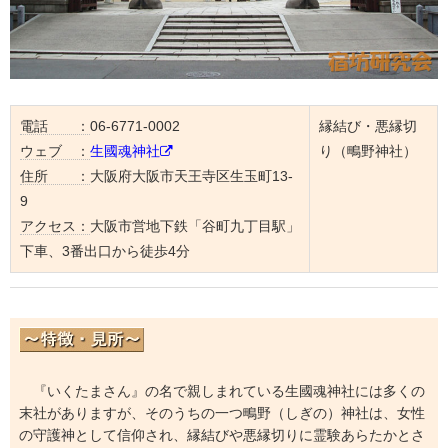
電話 ：
06-6771-0002
縁結び・悪縁切
ウェブ ：
生國魂神社
り（鴫野神社）
住所 ：
大阪府大阪市天王寺区生玉町13-
9
アクセス：
大阪市営地下鉄「谷町九丁目駅」
下車、3番出口から徒歩4分
『いくたまさん』の名で親しまれている生國魂神社には多くの
末社がありますが、そのうちの一つ鴫野（しぎの）神社は、女性
の守護神として信仰され、縁結びや悪縁切りに霊験あらたかとさ