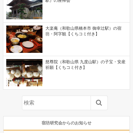
駅）の座禅会
大楽庵（和歌山県橋本市 御幸辻駅）の宿
坊・阿字観【くちコミ付き】
慈尊院（和歌山県 九度山駅）の子宝・安産
祈願【くちコミ付き】
宿坊研究会からのお知らせ