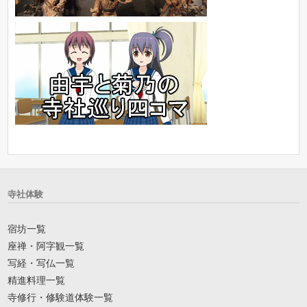
寺社体験
宿坊一覧
座禅・阿字観一覧
写経・写仏一覧
精進料理一覧
寺修行・修験道体験一覧