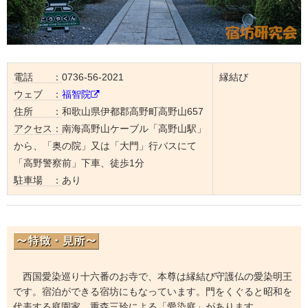
電話 ：
0736-56-2021
縁結び
ウェブ ：
福智院
住所 ：
和歌山県伊都郡高野町高野山657
アクセス：
南海高野山ケーブル「高野山駅」
から、「奥の院」又は「大門」行バスにて
「高野警察前」下車、徒歩1分
駐車場 ：
あり
西国愛染巡り十六番のお寺で、本尊は縁結び守護仏の愛染明王
です。宿泊ができる宿坊にもなっています。門をくぐると昭和を
代表する庭園家 重森三玲による「愛染庭」があります。