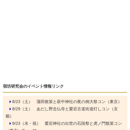
宿坊研究会のイベント情報リンク
8/23（土）
蒲田散策と萩中神社の夜の例大祭コン（東京）
8/29（土）
あだし野念仏寺と愛宕古道街道灯しコン（京
都）
9/23（水・祝）
愛宕神社の出世の石段祭と虎ノ門散策コン