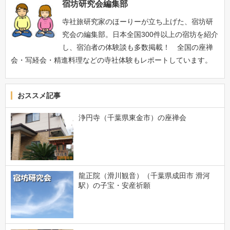
宿坊研究会編集部
寺社旅研究家のほーりーが立ち上げた、宿坊研
究会の編集部。日本全国300件以上の宿坊を紹介
し、宿泊者の体験談も多数掲載！ 全国の座禅
会・写経会・精進料理などの寺社体験もレポートしています。
おススメ記事
浄円寺（千葉県東金市）の座禅会
龍正院（滑川観音）（千葉県成田市 滑河
駅）の子宝・安産祈願