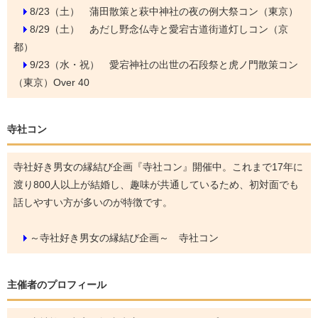
8/23（土）
蒲田散策と萩中神社の夜の例大祭コン（東京）
8/29（土）
あだし野念仏寺と愛宕古道街道灯しコン（京
都）
9/23（水・祝）
愛宕神社の出世の石段祭と虎ノ門散策コン
（東京）Over 40
寺社コン
寺社好き男女の縁結び企画『寺社コン』開催中。これまで17年に
渡り800人以上が結婚し、趣味が共通しているため、初対面でも
話しやすい方が多いのが特徴です。
～寺社好き男女の縁結び企画～ 寺社コン
主催者のプロフィール