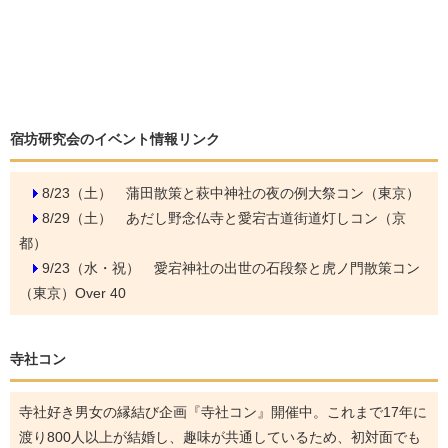
宿坊研究会のイベント情報リンク
8/23（土）
蒲田散策と萩中神社の夜の例大祭コン（東京）
8/29（土）
あだし野念仏寺と愛宕古道街道灯しコン（京
都）
9/23（水・祝）
愛宕神社の出世の石段祭と虎ノ門散策コン
（東京）Over 40
寺社コン
寺社好き男女の縁結び企画『寺社コン』開催中。これまで17年に
渡り800人以上が結婚し、趣味が共通しているため、初対面でも