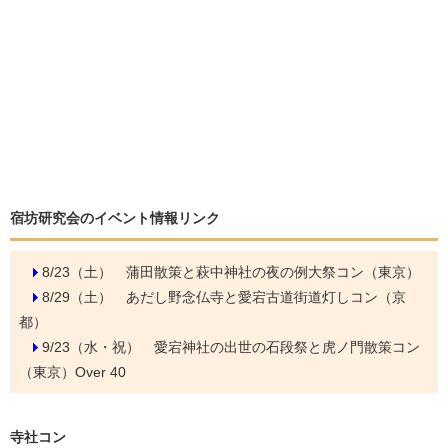
宿坊研究会のイベント情報リンク
8/23（土）
蒲田散策と萩中神社の夜の例大祭コン（東京）
8/29（土）
あだし野念仏寺と愛宕古道街道灯しコン（京
都）
9/23（水・祝）
愛宕神社の出世の石段祭と虎ノ門散策コン
（東京）Over 40
寺社コン