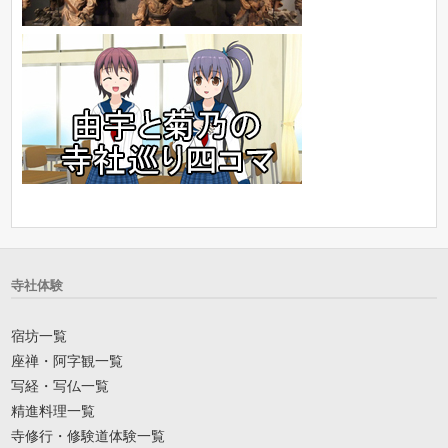
寺社体験
宿坊一覧
座禅・阿字観一覧
写経・写仏一覧
精進料理一覧
寺修行・修験道体験一覧