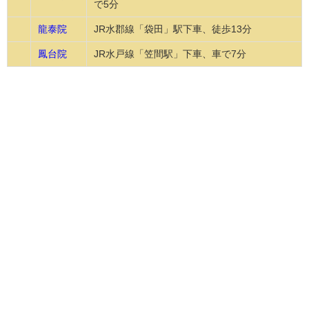
で5分
龍泰院
JR水郡線「袋田」駅下車、徒歩13分
鳳台院
JR水戸線「笠間駅」下車、車で7分