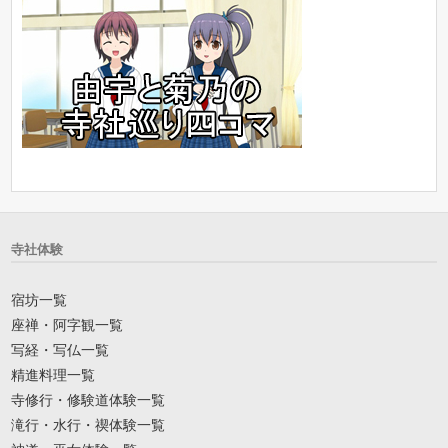
寺社体験
宿坊一覧
座禅・阿字観一覧
写経・写仏一覧
精進料理一覧
寺修行・修験道体験一覧
滝行・水行・禊体験一覧