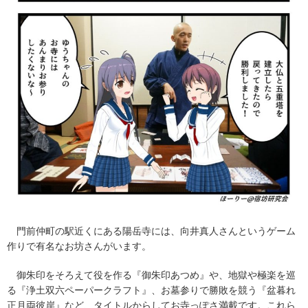
門前仲町の駅近くにある陽岳寺には、向井真人さんというゲーム
作りで有名なお坊さんがいます。
御朱印をそろえて役を作る『御朱印あつめ』や、地獄や極楽を巡
る『浄土双六ペーパークラフト』、お墓参りで勝敗を競う『盆暮れ
正月両彼岸』など、タイトルからしてお寺っぽさ満載です。これら