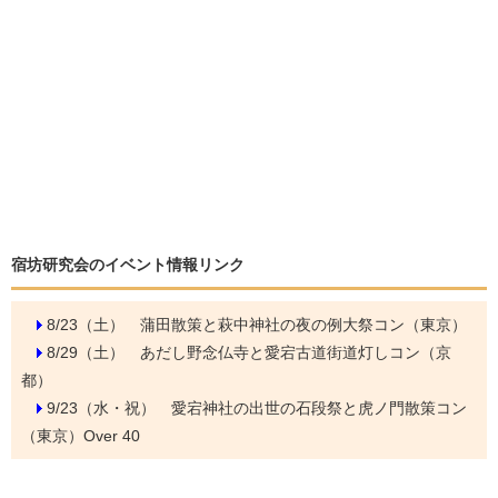
宿坊研究会のイベント情報リンク
8/23（土）
蒲田散策と萩中神社の夜の例大祭コン（東京）
8/29（土）
あだし野念仏寺と愛宕古道街道灯しコン（京
都）
9/23（水・祝）
愛宕神社の出世の石段祭と虎ノ門散策コン
（東京）Over 40