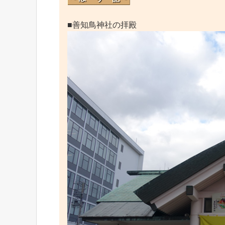
■善知鳥神社の拝殿