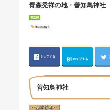
青森発祥の地・善知鳥神社（
青森県
神前結婚式
シェアする
はてブする
善知鳥神社