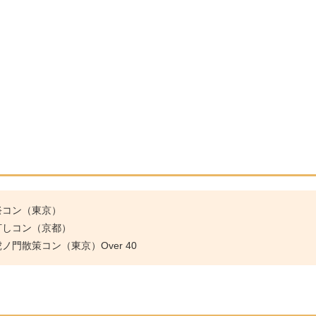
祭コン（東京）
灯しコン（京都）
門散策コン（東京）Over 40