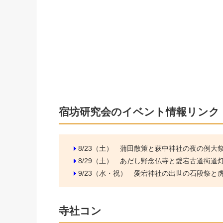
宿坊研究会のイベント情報リンク
8/23（土）
蒲田散策と萩中神社の夜の例大
8/29（土）
あだし野念仏寺と愛宕古道街道
9/23（水・祝）
愛宕神社の出世の石段祭と虎ノ
寺社コン