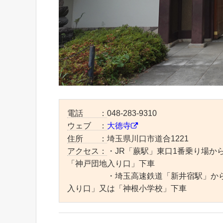
電話 ：
048-283-9310
ウェブ ：
大徳寺
住所 ：
埼玉県川口市道合1221
アクセス：
・JR「蕨駅」東口1番乗り場か
「神戸団地入り口」下車
・埼玉高速鉄道「新井宿駅」から国
入り口」又は「神根小学校」下車