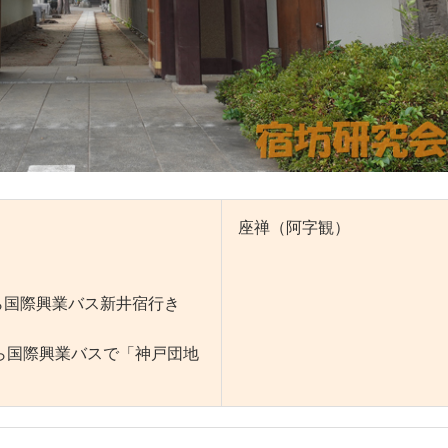
座禅（阿字観）
ら国際興業バス新井宿行き
際興業バスで「神戸団地