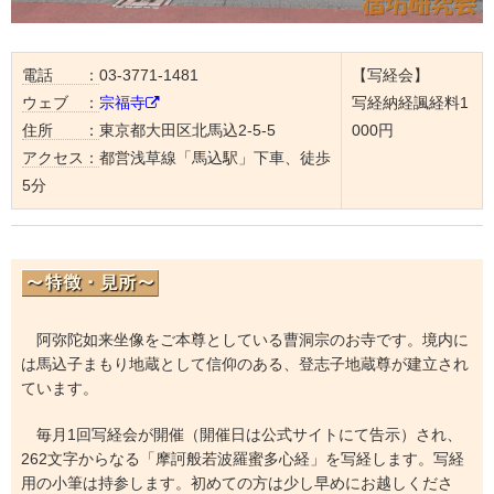
電話 ：
03-3771-1481
【写経会】
ウェブ ：
宗福寺
写経納経諷経料1
住所 ：
東京都大田区北馬込2-5-5
000円
アクセス：
都営浅草線「馬込駅」下車、徒歩
5分
阿弥陀如来坐像をご本尊としている曹洞宗のお寺です。境内に
は馬込子まもり地蔵として信仰のある、登志子地蔵尊が建立され
ています。
毎月1回写経会が開催（開催日は公式サイトにて告示）され、
262文字からなる「摩訶般若波羅蜜多心経」を写経します。写経
用の小筆は持参します。初めての方は少し早めにお越しくださ