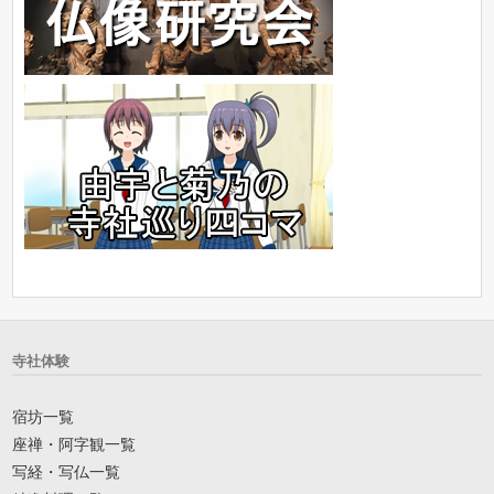
寺社体験
宿坊一覧
座禅・阿字観一覧
写経・写仏一覧