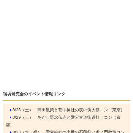
宿坊研究会のイベント情報リンク
8/23（土）
蒲田散策と萩中神社の夜の例大祭コン（東京）
8/29（土）
あだし野念仏寺と愛宕古道街道灯しコン（京
都）
9/23（水・祝）
愛宕神社の出世の石段祭と虎ノ門散策コン