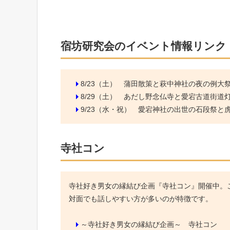
宿坊研究会のイベント情報リンク
8/23（土）
蒲田散策と萩中神社の夜の例大
8/29（土）
あだし野念仏寺と愛宕古道街道
9/23（水・祝）
愛宕神社の出世の石段祭と虎ノ
寺社コン
寺社好き男女の縁結び企画『寺社コン』開催中。こ
対面でも話しやすい方が多いのが特徴です。
～寺社好き男女の縁結び企画～ 寺社コン