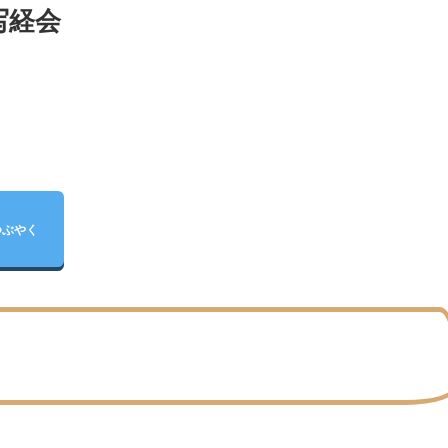
写経会
つぶやく