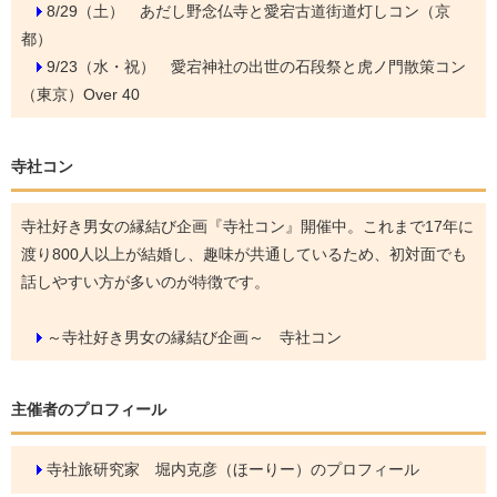
8/29（土）
あだし野念仏寺と愛宕古道街道灯しコン（京
都）
9/23（水・祝）
愛宕神社の出世の石段祭と虎ノ門散策コン
（東京）Over 40
寺社コン
寺社好き男女の縁結び企画『寺社コン』開催中。これまで17年に
渡り800人以上が結婚し、趣味が共通しているため、初対面でも
話しやすい方が多いのが特徴です。
～寺社好き男女の縁結び企画～ 寺社コン
主催者のプロフィール
寺社旅研究家 堀内克彦（ほーりー）のプロフィール