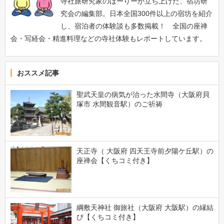
寺社旅研究家のほーりーが立ち上げた、宿坊研
究会の編集部。日本全国300件以上の宿坊を紹介
し、宿泊者の体験談も多数掲載！ 全国の座禅
会・写経会・精進料理などの寺社体験もレポートしています。
おススメ記事
聖武天皇の病気が治った水間寺（大阪府貝
塚市 水間観音駅）のご祈祷
天正寺（ 大阪府 四天王寺前夕陽ケ丘駅）の
座禅会【くちコミ付き】
綱敷天神社 御旅社（大阪府 大阪駅）の縁結
び【くちコミ付き】