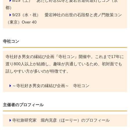
8/29（土）
あだし野念仏寺と愛宕古道街道灯しコン（京
都）
9/23（水・祝）
愛宕神社の出世の石段祭と虎ノ門散策コン
（東京）Over 40
寺社コン
寺社好き男女の縁結び企画『寺社コン』開催中。これまで17年に
渡り800人以上が結婚し、趣味が共通しているため、初対面でも
話しやすい方が多いのが特徴です。
～寺社好き男女の縁結び企画～ 寺社コン
主催者のプロフィール
寺社旅研究家 堀内克彦（ほーりー）のプロフィール