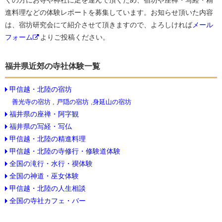
くの方にお寺や神社に足を運んで頂くため、宿坊や座禅・写経・精
進料理などの体験レポートを募集しています。お知らせ頂いた内容
は、宿坊研究会にて紹介させて頂きますので、よろしければ
メール
フォーム
よりご投稿ください。
福井県近郊の寺社体験一覧
甲信越・北陸の宿坊
善光寺の宿坊
,
戸隠の宿坊
,
身延山の宿坊
福井県の座禅・阿字観
福井県の写経・写仏
甲信越・北陸の精進料理
甲信越・北陸の寺修行・修験道体験
全国の滝行・水行・禊体験
全国の神道・巫女体験
甲信越・北陸の人生相談
全国の寺社カフェ・バー