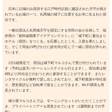
日本に12城のみ現存する江戸時代以前に建設された天守が残さ
れているお城の一つ、丸岡城の城下に位置するお寺に生まれた宿
坊です。
一般社団法人丸岡城天守を国宝にする市民の会が企画して、福
井県の『新幹線開業アイデアコンテスト』に「城下町に素泊まり
ホテル（宿坊）をつくる」を応募したところ、入賞を果たしまし
た。そして同会の呼びかけに妙光寺が応じて一緒に宿坊が作られ
ています。
1日1組限定で、宿泊は城下町マルコさんで受け付けられていま
す（予約は楽天バケーションステイから行えます）。宿泊者は朝
6時より20分ほどのおつとめに参加することができます。またレ
ンタサイクルが無料で貸し出しされており、城下町散策や寺社巡
り、歴史探訪など自転車で巡ることができます。Wi-Fi環境も用
意されています。
城小屋マルコさんでは、モーニングセットがいただくことがで
き、プライベートツアーも用意されています（1週間前までの予
約）。