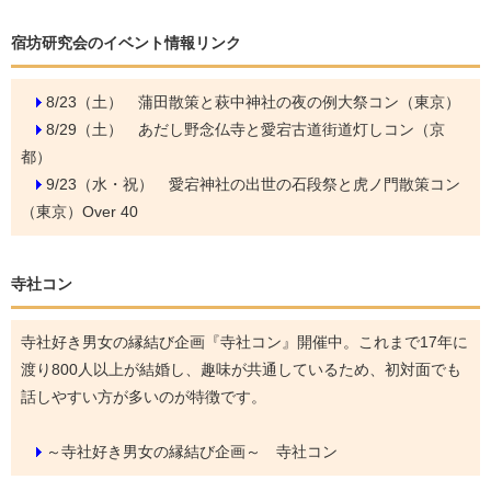
宿坊研究会のイベント情報リンク
8/23（土）
蒲田散策と萩中神社の夜の例大祭コン（東京）
8/29（土）
あだし野念仏寺と愛宕古道街道灯しコン（京
都）
9/23（水・祝）
愛宕神社の出世の石段祭と虎ノ門散策コン
（東京）Over 40
寺社コン
寺社好き男女の縁結び企画『寺社コン』開催中。これまで17年に
渡り800人以上が結婚し、趣味が共通しているため、初対面でも
話しやすい方が多いのが特徴です。
～寺社好き男女の縁結び企画～ 寺社コン