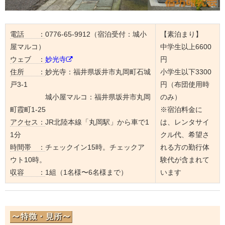
電話 ：
0776-65-9912（宿泊受付：城小
【素泊まり】
屋マルコ）
中学生以上6600
ウェブ ：
妙光寺
円
住所 ：
妙光寺：福井県坂井市丸岡町石城
小学生以下3300
戸3-1
円（布団使用時
城小屋マルコ：福井県坂井市丸岡
のみ）
町霞町1-25
※宿泊料金に
アクセス：
JR北陸本線「丸岡駅」から車で1
は、レンタサイ
1分
クル代、希望さ
時間帯 ：
チェックイン15時。チェックア
れる方の勤行体
ウト10時。
験代が含まれて
収容 ：
1組（1名様〜6名様まで）
います